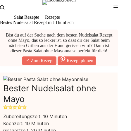
Zum
Inhalt
springen
Salat Rezepte
Rezepte
Bestes Nudelsalat Rezept mit Thunfisch
Bist du auf der Suche nach dem besten Nudelsalat Rezept
ohne Mayo, das so lecker ist, so dass dir der Salat beim
nächsten Grillen aus der Hand gerissen wird? Dann ist
dieser Pasta Salat ohne Mayonnaise perfekt für dich!
Zum Rezept
Rezept pinnen
Bester Nudelsalat ohne
Mayo
Minuten
Zubereitungszeit:
10
Minuten
Minuten
Kochzeit:
10
Minuten
Minuten
Gesamtzeit:
20
Minuten