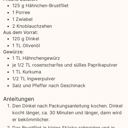
125
g
Hähnchen-Brustfilet
1
Porree
1
Zwiebel
2
Knoblauchzehen
Aus dem Vorrat:
120
g
Dinkel
1
TL Olivenöl
Gewürze:
1
TL Hähnchengewürz
je 1/2 TL rosenscharfes und süßes Paprikapulver
1
TL Kurkuma
1/2
TL Ingwerpulver
Salz und Pfeffer nach Geschmack
Anleitungen
Den Dinkel nach Packungsanleitung kochen. Dinkel
kocht länger, ca. 30 Minuten und länger, dann wird
er bekömmlicher.
Das Brustfilet in kleine Stücke schneiden und in