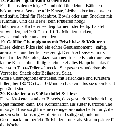
18. Falafel – goldbraun & ofenfrisch
Falafel aus dem Airfryer? Und ob! Die kleinen Bällchen
bekommen außen eine tolle Kruste, bleiben aber innen weich
und saftig. Ideal für Fladenbrot, Bowls oder zum Snacken mit
Hummus. Und das Beste: kein Frittieren nötig!
Bällchen aus Kichererbsenteig formen oder Fertig-Falafel
verwenden, bei 200 °C ca. 10–12 Minuten backen,
zwischendurch einmal wenden.
19. Gefüllte Champignons mit Frischkäse & Kräutern
Diese kleinen Pilze sind ein echter Genussmoment – saftig,
aromatisch und herrlich vielseitig. Der Frischkäse schmilzt
leicht in der Pilzhöhle, dazu kommen frische Kräuter und eine
kleine Käsehaube – fertig ist ein herzhaftes Häppchen, das fast
wie vom Tapas-Teller schmeckt. Sie passen wunderbar als
Vorspeise, Snack oder Beilage zu Salat.
Große Champignons entstielen, mit Frischkäse und Kräutern
füllen, bei 180 °C etwa 10 Minuten backen – bis sie oben leicht
gebräunt sind.
20. Kroketten aus Süßkartoffel & Hirse
Diese Kroketten sind der Beweis, dass gesunde Küche richtig
Spaß machen kann. Die Kombination aus süßer Kartoffel und
nussiger Hirse sorgt für eine cremige, aromatische Füllung, die
außen schön knusprig wird. Sie sind sättigend, mild im
Geschmack und perfekt für Kinder – oder als Mealprep-Idee für
die Woche.