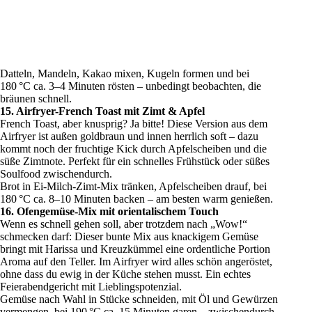
Datteln, Mandeln, Kakao mixen, Kugeln formen und bei
180 °C ca. 3–4 Minuten rösten – unbedingt beobachten, die
bräunen schnell.
15. Airfryer-French Toast mit Zimt & Apfel
French Toast, aber knusprig? Ja bitte! Diese Version aus dem
Airfryer ist außen goldbraun und innen herrlich soft – dazu
kommt noch der fruchtige Kick durch Apfelscheiben und die
süße Zimtnote. Perfekt für ein schnelles Frühstück oder süßes
Soulfood zwischendurch.
Brot in Ei-Milch-Zimt-Mix tränken, Apfelscheiben drauf, bei
180 °C ca. 8–10 Minuten backen – am besten warm genießen.
16. Ofengemüse-Mix mit orientalischem Touch
Wenn es schnell gehen soll, aber trotzdem nach „Wow!“
schmecken darf: Dieser bunte Mix aus knackigem Gemüse
bringt mit Harissa und Kreuzkümmel eine ordentliche Portion
Aroma auf den Teller. Im Airfryer wird alles schön angeröstet,
ohne dass du ewig in der Küche stehen musst. Ein echtes
Feierabendgericht mit Lieblingspotenzial.
Gemüse nach Wahl in Stücke schneiden, mit Öl und Gewürzen
vermengen, bei 190 °C ca. 15 Minuten garen – zwischendurch