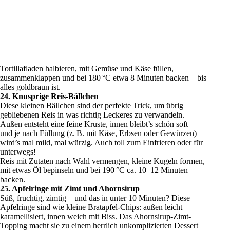
Tortillafladen halbieren, mit Gemüse und Käse füllen,
zusammenklappen und bei 180 °C etwa 8 Minuten backen – bis
alles goldbraun ist.
24. Knusprige Reis-Bällchen
Diese kleinen Bällchen sind der perfekte Trick, um übrig
gebliebenen Reis in was richtig Leckeres zu verwandeln.
Außen entsteht eine feine Kruste, innen bleibt’s schön soft –
und je nach Füllung (z. B. mit Käse, Erbsen oder Gewürzen)
wird’s mal mild, mal würzig. Auch toll zum Einfrieren oder für
unterwegs!
Reis mit Zutaten nach Wahl vermengen, kleine Kugeln formen,
mit etwas Öl bepinseln und bei 190 °C ca. 10–12 Minuten
backen.
25. Apfelringe mit Zimt und Ahornsirup
Süß, fruchtig, zimtig – und das in unter 10 Minuten? Diese
Apfelringe sind wie kleine Bratapfel-Chips: außen leicht
karamellisiert, innen weich mit Biss. Das Ahornsirup-Zimt-
Topping macht sie zu einem herrlich unkomplizierten Dessert