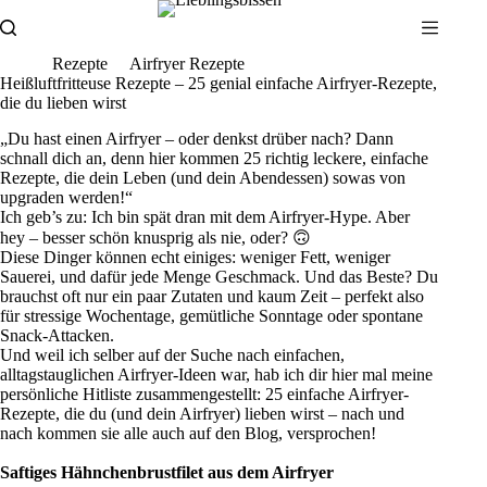
Zum
Inhalt
springen
Rezepte
Airfryer Rezepte
Heißluftfritteuse Rezepte – 25 genial einfache Airfryer-Rezepte,
die du lieben wirst
„Du hast einen Airfryer – oder denkst drüber nach? Dann
schnall dich an, denn hier kommen 25 richtig leckere, einfache
Rezepte, die dein Leben (und dein Abendessen) sowas von
upgraden werden!“
Ich geb’s zu: Ich bin spät dran mit dem Airfryer-Hype. Aber
hey – besser schön knusprig als nie, oder? 🙃
Diese Dinger können echt einiges: weniger Fett, weniger
Sauerei, und dafür jede Menge Geschmack. Und das Beste? Du
brauchst oft nur ein paar Zutaten und kaum Zeit – perfekt also
für stressige Wochentage, gemütliche Sonntage oder spontane
Snack-Attacken.
Und weil ich selber auf der Suche nach einfachen,
alltagstauglichen Airfryer-Ideen war, hab ich dir hier mal meine
persönliche Hitliste zusammengestellt: 25 einfache Airfryer-
Rezepte, die du (und dein Airfryer) lieben wirst – nach und
nach kommen sie alle auch auf den Blog, versprochen!
Saftiges Hähnchenbrustfilet aus dem Airfryer