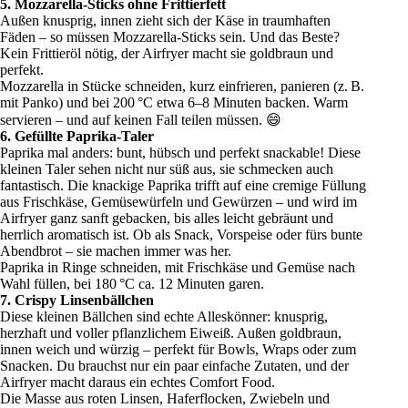
5. Mozzarella-Sticks ohne Frittierfett
Außen knusprig, innen zieht sich der Käse in traumhaften
Fäden – so müssen Mozzarella-Sticks sein. Und das Beste?
Kein Frittieröl nötig, der Airfryer macht sie goldbraun und
perfekt.
Mozzarella in Stücke schneiden, kurz einfrieren, panieren (z. B.
mit Panko) und bei 200 °C etwa 6–8 Minuten backen. Warm
servieren – und auf keinen Fall teilen müssen. 😄
6. Gefüllte Paprika-Taler
Paprika mal anders: bunt, hübsch und perfekt snackable! Diese
kleinen Taler sehen nicht nur süß aus, sie schmecken auch
fantastisch. Die knackige Paprika trifft auf eine cremige Füllung
aus Frischkäse, Gemüsewürfeln und Gewürzen – und wird im
Airfryer ganz sanft gebacken, bis alles leicht gebräunt und
herrlich aromatisch ist. Ob als Snack, Vorspeise oder fürs bunte
Abendbrot – sie machen immer was her.
Paprika in Ringe schneiden, mit Frischkäse und Gemüse nach
Wahl füllen, bei 180 °C ca. 12 Minuten garen.
7. Crispy Linsenbällchen
Diese kleinen Bällchen sind echte Alleskönner: knusprig,
herzhaft und voller pflanzlichem Eiweiß. Außen goldbraun,
innen weich und würzig – perfekt für Bowls, Wraps oder zum
Snacken. Du brauchst nur ein paar einfache Zutaten, und der
Airfryer macht daraus ein echtes Comfort Food.
Die Masse aus roten Linsen, Haferflocken, Zwiebeln und