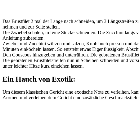
Das Brustfilet 2 mal der Länge nach schneiden, um 3 Längsstreifen z
nehmen und zur Seite stellen.
Die Zwiebel schälen, in feine Stücke schneiden. Die Zucchini längs v
Anleitung zubereiten.
Zwiebel und Zucchini würzen und salzen, Knoblauch pressen und daz
Minuten einköcheln lassen. So entsteht etwas Eigenflüssigkeit. Abs
Den Couscous hinzugeben und unterrühren. Die gebratenen Brustfilets
Die gebratenen Brustfiletstreifen nun in Scheiben schneiden und vo
unter leichter Hitze kurz einziehen lassen.
Ein Hauch von Exotik:
Um diesem klassischen Gericht eine exotische Note zu verleihen, ka
Aromen und verleihen dem Gericht eine zusätzliche Geschmackstiefe. 