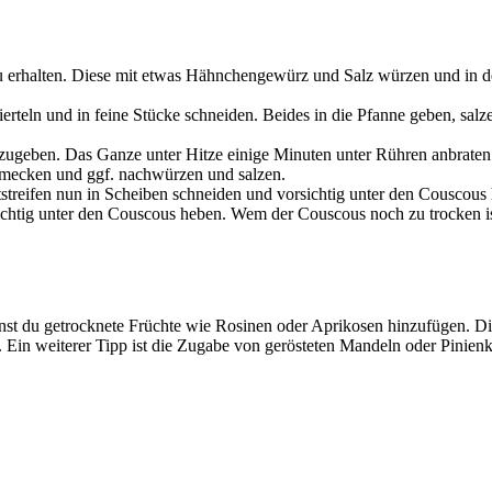
u erhalten. Diese mit etwas Hähnchengewürz und Salz würzen und in de
ierteln und in feine Stücke schneiden. Beides in die Pfanne geben, sa
ugeben. Das Ganze unter Hitze einige Minuten unter Rühren anbraten.
chmecken und ggf. nachwürzen und salzen.
treifen nun in Scheiben schneiden und vorsichtig unter den Couscous h
rsichtig unter den Couscous heben. Wem der Couscous noch zu trocken i
nnst du getrocknete Früchte wie Rosinen oder Aprikosen hinzufügen. 
Ein weiterer Tipp ist die Zugabe von gerösteten Mandeln oder Pinienke