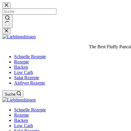
Zum
Inhalt
springen
Keine
Ergebnisse
The Best Fluffy Pancake
Schnelle Rezepte
Rezepte
Backen
Low Carb
Salat Rezepte
Airfryer Rezepte
Suche
Schnelle Rezepte
Rezepte
Backen
Low Carb
Salat Rezepte