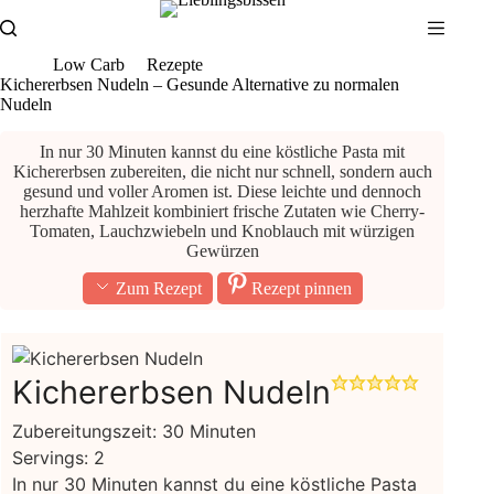
Zum
Inhalt
springen
Low Carb
Rezepte
Kichererbsen Nudeln – Gesunde Alternative zu normalen
Nudeln
In nur 30 Minuten kannst du eine köstliche Pasta mit
Kichererbsen zubereiten, die nicht nur schnell, sondern auch
gesund und voller Aromen ist. Diese leichte und dennoch
herzhafte Mahlzeit kombiniert frische Zutaten wie Cherry-
Tomaten, Lauchzwiebeln und Knoblauch mit würzigen
Gewürzen
Zum Rezept
Rezept pinnen
Kichererbsen Nudeln
Minuten
Zubereitungszeit:
30
Minuten
Servings:
2
In nur 30 Minuten kannst du eine köstliche Pasta