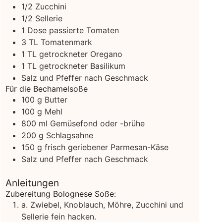
1/2
Zucchini
1/2
Sellerie
1
Dose passierte Tomaten
3
TL Tomatenmark
1
TL getrockneter Oregano
1
TL getrockneter Basilikum
Salz und Pfeffer nach Geschmack
Für die Bechamelsoße
100
g
Butter
100
g
Mehl
800
ml
Gemüsefond oder -brühe
200
g
Schlagsahne
150
g
frisch geriebener Parmesan-Käse
Salz und Pfeffer nach Geschmack
Anleitungen
Zubereitung Bolognese Soße:
a. Zwiebel, Knoblauch, Möhre, Zucchini und
Sellerie fein hacken.