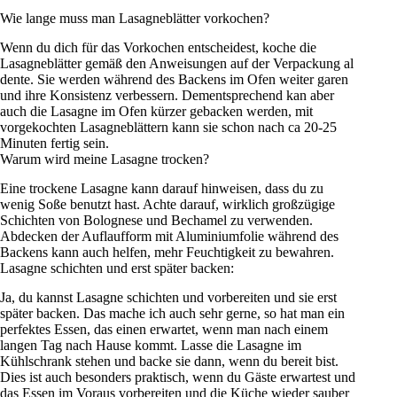
Wie lange muss man Lasagneblätter vorkochen?
Wenn du dich für das Vorkochen entscheidest, koche die
Lasagneblätter gemäß den Anweisungen auf der Verpackung al
dente. Sie werden während des Backens im Ofen weiter garen
und ihre Konsistenz verbessern. Dementsprechend kan aber
auch die Lasagne im Ofen kürzer gebacken werden, mit
vorgekochten Lasagneblättern kann sie schon nach ca 20-25
Minuten fertig sein.
Warum wird meine Lasagne trocken?
Eine trockene Lasagne kann darauf hinweisen, dass du zu
wenig Soße benutzt hast. Achte darauf, wirklich großzügige
Schichten von Bolognese und Bechamel zu verwenden.
Abdecken der Auflaufform mit Aluminiumfolie während des
Backens kann auch helfen, mehr Feuchtigkeit zu bewahren.
Lasagne schichten und erst später backen:
Ja, du kannst Lasagne schichten und vorbereiten und sie erst
später backen. Das mache ich auch sehr gerne, so hat man ein
perfektes Essen, das einen erwartet, wenn man nach einem
langen Tag nach Hause kommt. Lasse die Lasagne im
Kühlschrank stehen und backe sie dann, wenn du bereit bist.
Dies ist auch besonders praktisch, wenn du Gäste erwartest und
das Essen im Voraus vorbereiten und die Küche wieder sauber