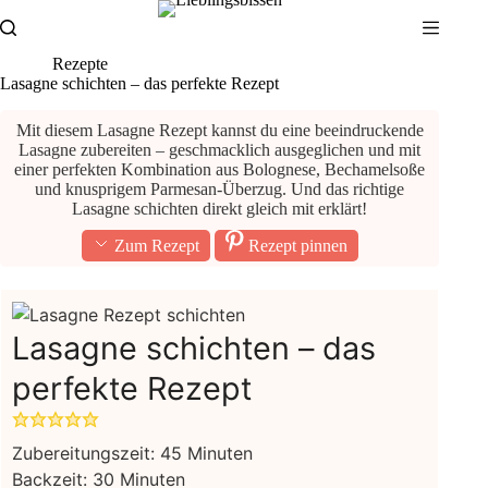
Zum
Inhalt
springen
Rezepte
Lasagne schichten – das perfekte Rezept
Mit diesem Lasagne Rezept kannst du eine beeindruckende
Lasagne zubereiten – geschmacklich ausgeglichen und mit
einer perfekten Kombination aus Bolognese, Bechamelsoße
und knusprigem Parmesan-Überzug. Und das richtige
Lasagne schichten direkt gleich mit erklärt!
Zum Rezept
Rezept pinnen
Lasagne schichten – das
perfekte Rezept
Minuten
Zubereitungszeit:
45
Minuten
Minuten
Backzeit:
30
Minuten