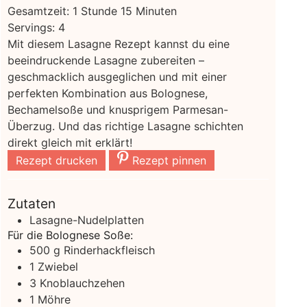
Stunde
Minuten
Gesamtzeit:
1
Stunde
15
Minuten
Servings:
4
Mit diesem Lasagne Rezept kannst du eine
beeindruckende Lasagne zubereiten –
geschmacklich ausgeglichen und mit einer
perfekten Kombination aus Bolognese,
Bechamelsoße und knusprigem Parmesan-
Überzug. Und das richtige Lasagne schichten
direkt gleich mit erklärt!
Rezept drucken
Rezept pinnen
Zutaten
Lasagne-Nudelplatten
Für die Bolognese Soße:
500
g
Rinderhackfleisch
1
Zwiebel
3
Knoblauchzehen
1
Möhre