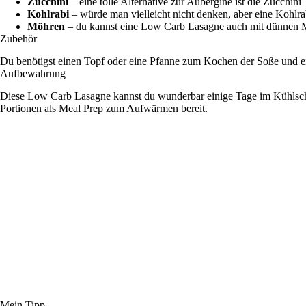
Zucchini
– eine tolle Alternative zur Aubergine ist die Zucchini
Kohlrabi
– würde man vielleicht nicht denken, aber eine Kohlr
Möhren
– du kannst eine Low Carb Lasagne auch mit dünnen M
Zubehör
Du benötigst einen Topf oder eine Pfanne zum Kochen der Soße und ei
Aufbewahrung
Diese Low Carb Lasagne kannst du wunderbar einige Tage im Kühlschra
Portionen als Meal Prep zum Aufwärmen bereit.
Mein Tipp