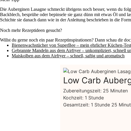
Die Auberginen Lasagne schmeckt übrigens noch besser, wenn du folgen
Backblech, besprühe oder bepinsele sie ganz dünn mit etwas Öl und las
Schichte sie danach dann wie in der Anleitung beschrieben in die For
Noch mehr Rezeptideen gesucht?
Willst du gerne noch ein paar Rezeptinspirationen? Dann schau dir doc
Bienenwachstücher von SuperBee – mein ehrlicher Küchen-Tes
Gebrannte Mandeln aus dem Airfryer – unkompliziert, schnell u
Maiskolben aus dem Airfryer – schnell, saftig und aromatisch
Low Carb Auber
Minuten
Zubereitungszeit:
25
Minuten
Stunde
Kochzeit:
1
Stunde
Stunde
Minut
Gesamtzeit:
1
Stunde
25
Minu