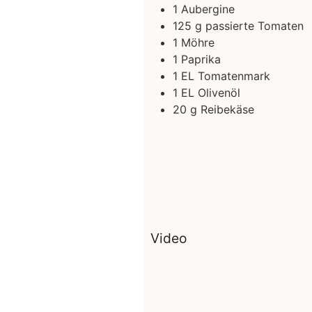
1
Aubergine
125
g
passierte Tomaten
1
Möhre
1
Paprika
1
EL Tomatenmark
1
EL Olivenöl
20
g
Reibekäse
Video