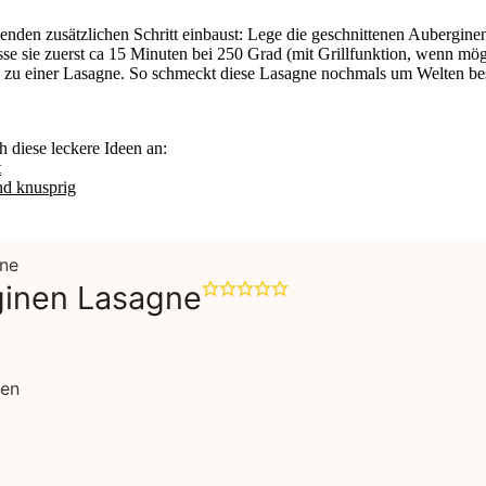
den zusätzlichen Schritt einbaust: Lege die geschnittenen Auberginen
se sie zuerst ca 15 Minuten bei 250 Grad (mit Grillfunktion, wenn mögl
m zu einer Lasagne. So schmeckt diese Lasagne nochmals um Welten bes
h diese leckere Ideen an:
t
nd knusprig
ginen Lasagne
en
ten