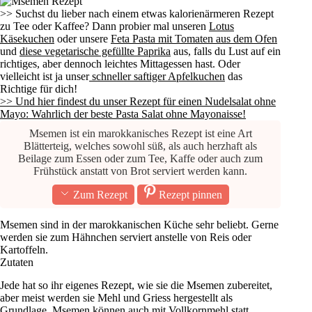
>> Suchst du lieber nach einem etwas kalorienärmeren Rezept
zu Tee oder Kaffee? Dann probier mal unseren
Lotus
Käsekuchen
oder unsere
Feta Pasta mit Tomaten aus dem Ofen
und
diese vegetarische gefüllte Paprika
aus, falls du Lust auf ein
richtiges, aber dennoch leichtes Mittagessen hast. Oder
vielleicht ist ja unser
schneller saftiger Apfelkuchen
das
Richtige für dich!
>> Und hier findest du unser Rezept für einen Nudelsalat ohne
Mayo: Wahrlich der beste Pasta Salat ohne Mayonaisse!
Msemen ist ein marokkanisches Rezept ist eine Art
Blätterteig, welches sowohl süß, als auch herzhaft als
Beilage zum Essen oder zum Tee, Kaffe oder auch zum
Frühstück anstatt von Brot serviert werden kann.
Zum Rezept
Rezept pinnen
Msemen sind in der marokkanischen Küche sehr beliebt. Gerne
werden sie zum Hähnchen serviert anstelle von Reis oder
Kartoffeln.
Zutaten
Jede hat so ihr eigenes Rezept, wie sie die Msemen zubereitet,
aber meist werden sie Mehl und Griess hergestellt als
Grundlage. Msemen können auch mit Vollkornmehl statt