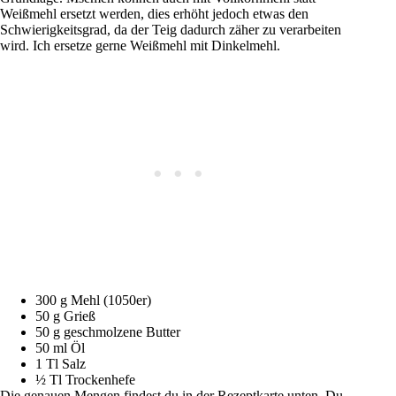
Weißmehl ersetzt werden, dies erhöht jedoch etwas den
Schwierigkeitsgrad, da der Teig dadurch zäher zu verarbeiten
wird. Ich ersetze gerne Weißmehl mit Dinkelmehl.
300 g Mehl (1050er)
50 g Grieß
50 g geschmolzene Butter
50 ml Öl
1 Tl Salz
½ Tl Trockenhefe
Die genauen Mengen findest du in der Rezeptkarte unten. Du