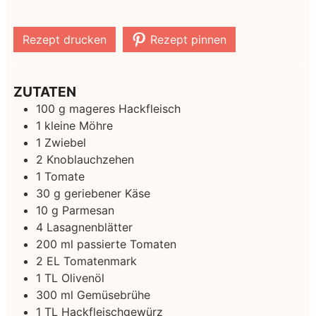
Rezept drucken
Rezept pinnen
ZUTATEN
100
g
mageres Hackfleisch
1
kleine Möhre
1
Zwiebel
2
Knoblauchzehen
1
Tomate
30
g
geriebener Käse
10
g
Parmesan
4
Lasagnenblätter
200
ml
passierte Tomaten
2
EL Tomatenmark
1
TL Olivenöl
300
ml
Gemüsebrühe
1
TL Hackfleischgewürz