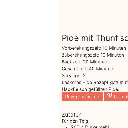
Pide mit Thunfis
Minuten
Vorbereitungszeit:
10
Minuten
Minuten
Zubereitungszeit:
10
Minuten
Minuten
Backzeit:
20
Minuten
Minuten
Gesamtzeit:
40
Minuten
Servings:
2
Leckeres Pide Rezept gefüllt m
Hackfleisch gefüllten Pide.
Rezept drucken
Rezept
Zutaten
Für den Teig
200
g
Dinkelmehl