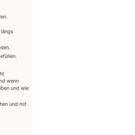
len.
 längs
ösen.
efüllen.
ht
und wenn
eiben und wie
chen und mit