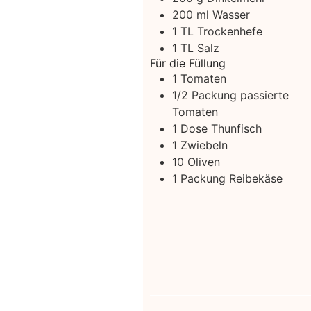
200
ml
Wasser
1
TL Trockenhefe
1
TL Salz
Für die Füllung
1
Tomaten
1/2
Packung passierte
Tomaten
1
Dose Thunfisch
1
Zwiebeln
10
Oliven
1
Packung Reibekäse