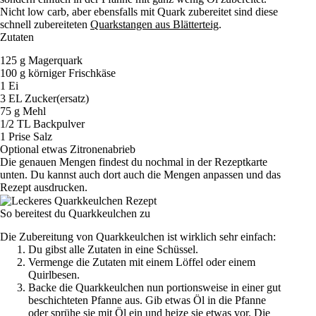
Nicht low carb, aber ebensfalls mit Quark zubereitet sind diese
schnell zubereiteten
Quarkstangen aus Blätterteig
.
Zutaten
125 g Magerquark
100 g körniger Frischkäse
1 Ei
3 EL Zucker(ersatz)
75 g Mehl
1/2 TL Backpulver
1 Prise Salz
Optional etwas Zitronenabrieb
Die genauen Mengen findest du nochmal in der Rezeptkarte
unten. Du kannst auch dort auch die Mengen anpassen und das
Rezept ausdrucken.
So bereitest du Quarkkeulchen zu
Die Zubereitung von Quarkkeulchen ist wirklich sehr einfach:
Du gibst alle Zutaten in eine Schüssel.
Vermenge die Zutaten mit einem Löffel oder einem
Quirlbesen.
Backe die Quarkkeulchen nun portionsweise in einer gut
beschichteten Pfanne aus. Gib etwas Öl in die Pfanne
oder sprühe sie mit Öl ein und heize sie etwas vor. Die