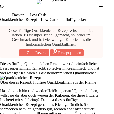
Zum
Inhalt
springen
Backen
Low Carb
Quarkkeulchen Rezept – Low Carb und fluffig lecker
Dieses fluffige Quarkkeulchen Rezept wirst du einfach
lieben. Es ist super schnell gemacht, so lecker im
Geschmack und hat viel weniger Kalorien als die
herkömmlichen Quarkbällchen.
Zum Rezept
Rezept pinnen
Dieses fluffige Quarkkeulchen Rezept wirst du einfach lieben.
Es ist super schnell gemacht, so lecker im Geschmack und hat
viel weniger Kalorien als die herkömmlichen Quarkbällchen.
Über dieses Rezept: Fluffige Quarkkeulchen aus der Pfanne
Hast du auch hin und wieder Heißhunger auf Quarkbällchen,
willst sie dir aber doch wegen der Kalorien, die diese frittierte
Leckerei mit sich bringt? Dann ist dieses fluffige
Quarkkeulchen Rezept genau das Richtige für dich. Sie
schmecken nämlich genauso gut, werden aber nicht frittiert,
sondern einfach in der Pfanne mit ganz wenig Öl zubereitet.