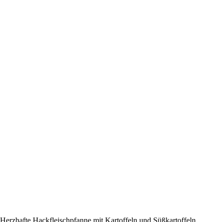
Herzhafte Hackfleischpfanne mit Kartoffeln und Süßkartoffeln