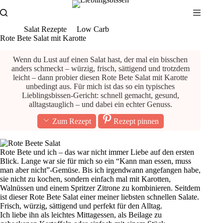
Zum
Inhalt
springen
Salat Rezepte
Low Carb
Rote Bete Salat mit Karotte
Wenn du Lust auf einen Salat hast, der mal ein bisschen
anders schmeckt – würzig, frisch, sättigend und trotzdem
leicht – dann probier diesen Rote Bete Salat mit Karotte
unbedingt aus. Für mich ist das so ein typisches
Lieblingsbissen-Gericht: schnell gemacht, gesund,
alltagstauglich – und dabei ein echter Genuss.
Zum Rezept
Rezept pinnen
Rote Bete und ich – das war nicht immer Liebe auf den ersten
Blick. Lange war sie für mich so ein “Kann man essen, muss
man aber nicht”-Gemüse. Bis ich irgendwann angefangen habe,
sie nicht zu kochen, sondern einfach mal mit Karotten,
Walnüssen und einem Spritzer Zitrone zu kombinieren. Seitdem
ist dieser Rote Bete Salat einer meiner liebsten schnellen Salate.
Frisch, würzig, sättigend und perfekt für den Alltag.
Ich liebe ihn als leichtes Mittagessen, als Beilage zu