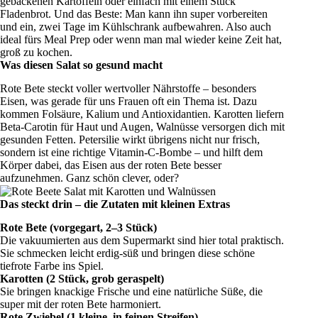
gebackenen Kartoffeln oder einfach mit einem Stück
Fladenbrot. Und das Beste: Man kann ihn super vorbereiten
und ein, zwei Tage im Kühlschrank aufbewahren. Also auch
ideal fürs Meal Prep oder wenn man mal wieder keine Zeit hat,
groß zu kochen.
Was diesen Salat so gesund macht
Rote Bete steckt voller wertvoller Nährstoffe – besonders
Eisen, was gerade für uns Frauen oft ein Thema ist. Dazu
kommen Folsäure, Kalium und Antioxidantien. Karotten liefern
Beta-Carotin für Haut und Augen, Walnüsse versorgen dich mit
gesunden Fetten. Petersilie wirkt übrigens nicht nur frisch,
sondern ist eine richtige Vitamin-C-Bombe – und hilft dem
Körper dabei, das Eisen aus der roten Bete besser
aufzunehmen. Ganz schön clever, oder?
Das steckt drin – die Zutaten mit kleinen Extras
Rote Bete (vorgegart, 2–3 Stück)
Die vakuumierten aus dem Supermarkt sind hier total praktisch.
Sie schmecken leicht erdig-süß und bringen diese schöne
tiefrote Farbe ins Spiel.
Karotten (2 Stück, grob geraspelt)
Sie bringen knackige Frische und eine natürliche Süße, die
super mit der roten Bete harmoniert.
Rote Zwiebel (1 kleine, in feinen Streifen)