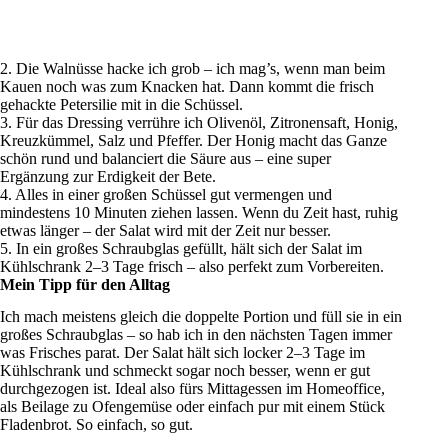
2. Die Walnüsse hacke ich grob – ich mag’s, wenn man beim
Kauen noch was zum Knacken hat. Dann kommt die frisch
gehackte Petersilie mit in die Schüssel.
3. Für das Dressing verrühre ich Olivenöl, Zitronensaft, Honig,
Kreuzkümmel, Salz und Pfeffer. Der Honig macht das Ganze
schön rund und balanciert die Säure aus – eine super
Ergänzung zur Erdigkeit der Bete.
4. Alles in einer großen Schüssel gut vermengen und
mindestens 10 Minuten ziehen lassen. Wenn du Zeit hast, ruhig
etwas länger – der Salat wird mit der Zeit nur besser.
5. In ein großes Schraubglas gefüllt, hält sich der Salat im
Kühlschrank 2–3 Tage frisch – also perfekt zum Vorbereiten.
Mein Tipp für den Alltag
Ich mach meistens gleich die doppelte Portion und füll sie in ein
großes Schraubglas – so hab ich in den nächsten Tagen immer
was Frisches parat. Der Salat hält sich locker 2–3 Tage im
Kühlschrank und schmeckt sogar noch besser, wenn er gut
durchgezogen ist. Ideal also fürs Mittagessen im Homeoffice,
als Beilage zu Ofengemüse oder einfach pur mit einem Stück
Fladenbrot. So einfach, so gut.