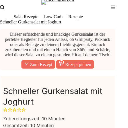
Zum
Inhalt
springen
Salat Rezepte
Low Carb
Rezepte
Schneller Gurkensalat mit Joghurt
Dieser erfrischende und knackige Gurkensalat ist der
perfekte Begleiter für jeden Anlass, ob Grillparty, Picknick
oder als Beilage zu deinem Lieblingsgericht. Einfach
zuzubereiten und mit einem Hauch von Süße und Schärfe,
wird dieser Salat zu einem gesunden Hit auf deinem Tisch!
Zum Rezept
Rezept pinnen
Schneller Gurkensalat mit
Joghurt
Minuten
Zubereitungszeit:
10
Minuten
Minuten
Gesamtzeit:
10
Minuten