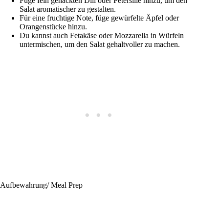
Füge fein gehackten Dill oder Petersilie hinzu, um den
Salat aromatischer zu gestalten.
Für eine fruchtige Note, füge gewürfelte Äpfel oder
Orangenstücke hinzu.
Du kannst auch Fetakäse oder Mozzarella in Würfeln
untermischen, um den Salat gehaltvoller zu machen.
Aufbewahrung/ Meal Prep