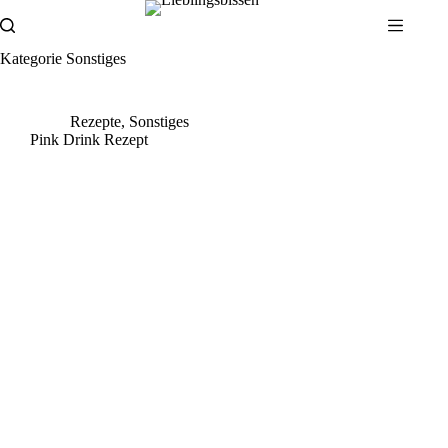
Zum
Inhalt
springen
Kategorie
Sonstiges
Rezepte
,
Sonstiges
Pink Drink Rezept