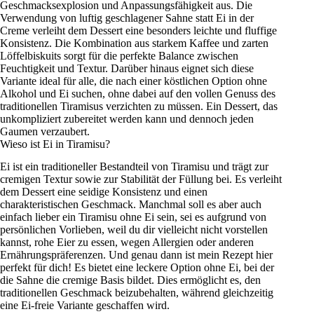
Geschmacksexplosion und Anpassungsfähigkeit aus. Die
Verwendung von luftig geschlagener Sahne statt Ei in der
Creme verleiht dem Dessert eine besonders leichte und fluffige
Konsistenz. Die Kombination aus starkem Kaffee und zarten
Löffelbiskuits sorgt für die perfekte Balance zwischen
Feuchtigkeit und Textur. Darüber hinaus eignet sich diese
Variante ideal für alle, die nach einer köstlichen Option ohne
Alkohol und Ei suchen, ohne dabei auf den vollen Genuss des
traditionellen Tiramisus verzichten zu müssen. Ein Dessert, das
unkompliziert zubereitet werden kann und dennoch jeden
Gaumen verzaubert.
Wieso ist Ei in Tiramisu?
Ei ist ein traditioneller Bestandteil von Tiramisu und trägt zur
cremigen Textur sowie zur Stabilität der Füllung bei. Es verleiht
dem Dessert eine seidige Konsistenz und einen
charakteristischen Geschmack. Manchmal soll es aber auch
einfach lieber ein Tiramisu ohne Ei sein, sei es aufgrund von
persönlichen Vorlieben, weil du dir vielleicht nicht vorstellen
kannst, rohe Eier zu essen, wegen Allergien oder anderen
Ernährungspräferenzen. Und genau dann ist mein Rezept hier
perfekt für dich! Es bietet eine leckere Option ohne Ei, bei der
die Sahne die cremige Basis bildet. Dies ermöglicht es, den
traditionellen Geschmack beizubehalten, während gleichzeitig
eine Ei-freie Variante geschaffen wird.