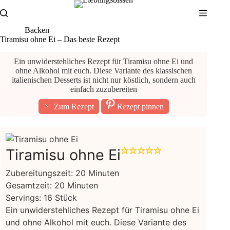
Zum
Inhalt
springen
Backen
Tiramisu ohne Ei – Das beste Rezept
Ein unwiderstehliches Rezept für Tiramisu ohne Ei und
ohne Alkohol mit euch. Diese Variante des klassischen
italienischen Desserts ist nicht nur köstlich, sondern auch
einfach zuzubereiten
Zum Rezept
Rezept pinnen
Tiramisu ohne Ei
Minuten
Zubereitungszeit:
20
Minuten
Minuten
Gesamtzeit:
20
Minuten
Servings:
16
Stück
Ein unwiderstehliches Rezept für Tiramisu ohne Ei
und ohne Alkohol mit euch. Diese Variante des