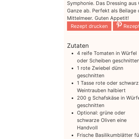
Symphonie. Das Dressing aus O
Ganze ab. Perfekt als Beilage 
Mittelmeer. Guten Appetit!
Rezept drucken
Rezept
Zutaten
4
reife Tomaten
in Würfel
oder Scheiben geschnitte
1
rote Zwiebel
dünn
geschnitten
1
Tasse rote oder schwarz
Weintrauben
halbiert
200
g
Schafskäse
in Würf
geschnitten
Optional: grüne oder
schwarze Oliven
eine
Handvoll
Frische Basilikumblätter fü