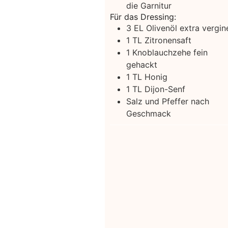
die Garnitur
Für das Dressing:
3
EL Olivenöl extra vergin
1
TL Zitronensaft
1
Knoblauchzehe
fein
gehackt
1
TL Honig
1
TL Dijon-Senf
Salz und Pfeffer nach
Geschmack