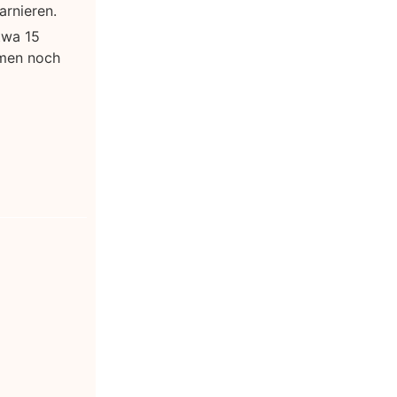
arnieren.
twa 15
omen noch