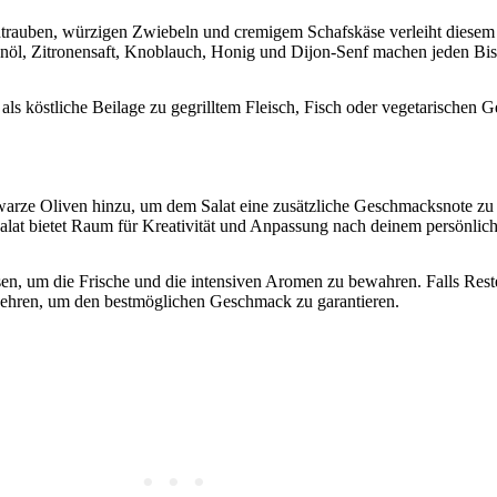
rauben, würzigen Zwiebeln und cremigem Schafskäse verleiht diesem m
ivenöl, Zitronensaft, Knoblauch, Honig und Dijon-Senf machen jeden B
 als köstliche Beilage zu gegrilltem Fleisch, Fisch oder vegetarischen 
warze Oliven hinzu, um dem Salat eine zusätzliche Geschmacksnote zu 
nsalat bietet Raum für Kreativität und Anpassung nach deinem persönli
sen, um die Frische und die intensiven Aromen zu bewahren. Falls Rest
zehren, um den bestmöglichen Geschmack zu garantieren.