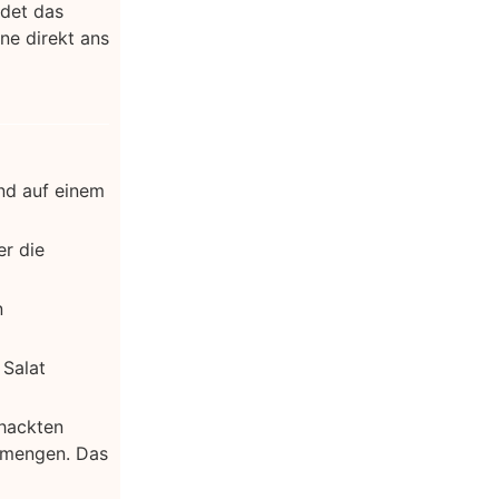
ndet das
ne direkt ans
nd auf einem
er die
n
 Salat
ehackten
ermengen. Das