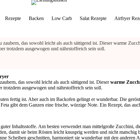
Rezepte
Backen
Low Carb
Salat Rezepte
Airfryer Rez
 zaubern, das sowohl leicht als auch sättigend ist. Dieser warme Zucchi
ber trotzdem ausgewogen und nährstoffreich sein soll.
ryer
aubern, das sowohl leicht als auch sättigend ist. Dieser
warme Zucchi
er trotzdem ausgewogen und nährstoffreich sein soll.
uten fertig ist. Aber auch im Backofen gelingt er wunderbar. Die geröst
eta gibt dem Ganzen eine frische, würzige Note. Ein Rezept, das auch k
r guter Inhaltsstoffe. Am besten verwendet man mittelgroße Zucchini, di
rden, damit sie beim Rösten leicht knusprig werden und nicht matschig b
 dünne Scheiben geschnitten, harmoniert sie wunderbar mit den anderen 