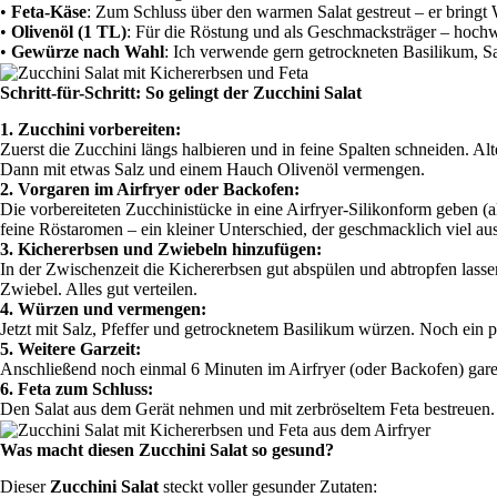
•
Feta-Käse
: Zum Schluss über den warmen Salat gestreut – er bring
•
Olivenöl (1 TL)
: Für die Röstung und als Geschmacksträger – hochw
•
Gewürze nach Wahl
: Ich verwende gern getrockneten Basilikum, S
Schritt-für-Schritt: So gelingt der Zucchini Salat
1. Zucchini vorbereiten:
Zuerst die Zucchini längs halbieren und in feine Spalten schneiden. Alte
Dann mit etwas Salz und einem Hauch Olivenöl vermengen.
2. Vorgaren im Airfryer oder Backofen:
Die vorbereiteten Zucchinistücke in eine Airfryer-Silikonform geben (a
feine Röstaromen – ein kleiner Unterschied, der geschmacklich viel au
3. Kichererbsen und Zwiebeln hinzufügen:
In der Zwischenzeit die Kichererbsen gut abspülen und abtropfen las
Zwiebel. Alles gut verteilen.
4. Würzen und vermengen:
Jetzt mit Salz, Pfeffer und getrocknetem Basilikum würzen. Noch ein 
5. Weitere Garzeit:
Anschließend noch einmal 6 Minuten im Airfryer (oder Backofen) gare
6. Feta zum Schluss:
Den Salat aus dem Gerät nehmen und mit zerbröseltem Feta bestreuen. 
Was macht diesen Zucchini Salat so gesund?
Dieser
Zucchini Salat
steckt voller gesunder Zutaten: