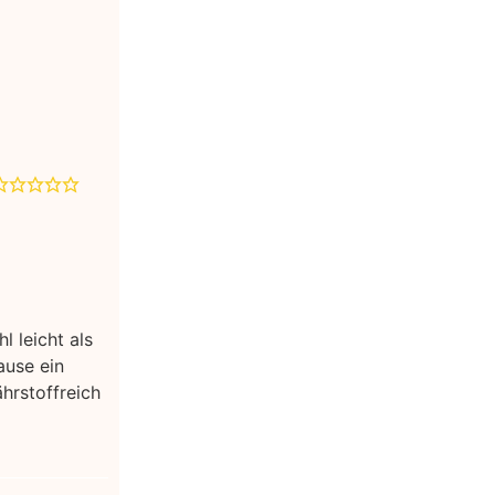
 leicht als
ause ein
hrstoffreich