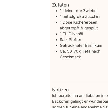
Zutaten
1
kleine rote Zwiebel
1
mittelgroße Zucchini
1
Dose Kichererbsen
abgetropft & gespült
1
TL Olivenöl
Salz
Pfeffer
Getrockneter Basilikum
Ca. 50–70 g Feta
nach
Geschmack
Notizen
Ich bereite ihn am liebsten im 
Backofen gelingt er wunderbar.
sorgen für eine angenehme Sät