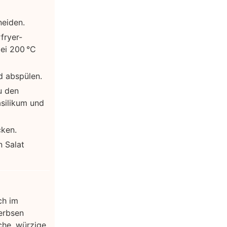
neiden.
fryer-
ei 200 °C
d abspülen.
u den
asilikum und
cken.
 Salat
ch im
rerbsen
che, würzige