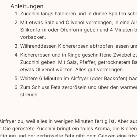
Anleitungen
Zucchini längs halbieren und in dünne Spalten sch
Mit etwas Salz und Olivenöl vermengen, in eine Air
Silikonform oder Ofenform geben und 4 Minuten b
vorbacken.
Währenddessen Kichererbsen abtropfen lassen un
Kichererbsen und in Ringe geschnittene Zwiebel z
Zucchini geben. Mit Salz, Pfeffer, getrocknetem B
etwas Olivenöl würzen. Alles gut vermengen.
Weitere 6 Minuten im Airfryer (oder Backofen) ba
Zum Schluss Feta zerbröseln und über den warmen
streuen.
Airfryer zu, weil alles in wenigen Minuten fertig ist. Aber au
 Die geröstete Zucchini bringt ein tolles Aroma, die Kiche
tigung und der zerbröselte Feta gibt dem Ganzen eine fris