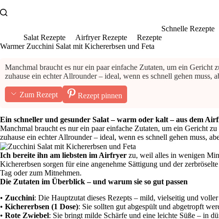
Zum
Inhalt
springen
Schnelle Rezepte
Salat Rezepte
Airfryer Rezepte
Rezepte
Warmer Zucchini Salat mit Kichererbsen und Feta
Manchmal braucht es nur ein paar einfache Zutaten, um ein Gericht zu
zuhause ein echter Allrounder – ideal, wenn es schnell gehen muss, a
Zum Rezept
Rezept pinnen
Ein schneller und gesunder Salat – warm oder kalt – aus dem Airf
Manchmal braucht es nur ein paar einfache Zutaten, um ein Gericht zu z
zuhause ein echter Allrounder – ideal, wenn es schnell gehen muss, ab
Ich bereite ihn am liebsten im Airfryer
zu, weil alles in wenigen Min
Kichererbsen sorgen für eine angenehme Sättigung und der zerbröselte F
Tag oder zum Mitnehmen.
Die Zutaten im Überblick – und warum sie so gut passen
•
Zucchini
: Die Hauptzutat dieses Rezepts – mild, vielseitig und volle
•
Kichererbsen (1 Dose)
: Sie sollten gut abgespült und abgetropft we
•
Rote Zwiebel
: Sie bringt milde Schärfe und eine leichte Süße – in