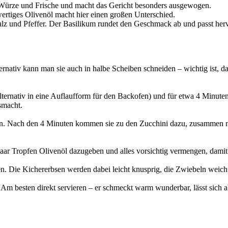
t Würze und Frische und macht das Gericht besonders ausgewogen.
ertiges Olivenöl macht hier einen großen Unterschied.
alz und Pfeffer. Der Basilikum rundet den Geschmack ab und passt her
rnativ kann man sie auch in halbe Scheiben schneiden – wichtig ist, dass
lternativ in eine Auflaufform für den Backofen) und für etwa 4 Minuten 
smacht.
sen. Nach den 4 Minuten kommen sie zu den Zucchini dazu, zusammen m
paar Tropfen Olivenöl dazugeben und alles vorsichtig vermengen, damit
n. Die Kichererbsen werden dabei leicht knusprig, die Zwiebeln weich
Am besten direkt servieren – er schmeckt warm wunderbar, lässt sich a