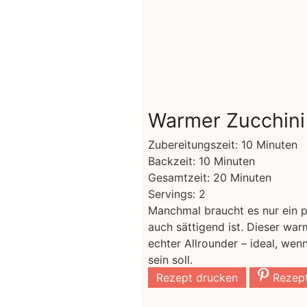
Warmer Zucchini 
Minuten
Zubereitungszeit:
10
Minuten
Minuten
Backzeit:
10
Minuten
Minuten
Gesamtzeit:
20
Minuten
Servings:
2
Manchmal braucht es nur ein pa
auch sättigend ist. Dieser war
echter Allrounder – ideal, we
sein soll.
Rezept drucken
Rezept