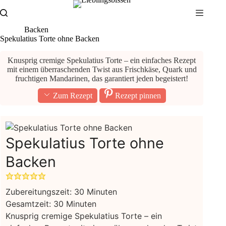
Zum
Inhalt
springen
Backen
Spekulatius Torte ohne Backen
Knusprig cremige Spekulatius Torte – ein einfaches Rezept
mit einem überraschenden Twist aus Frischkäse, Quark und
fruchtigen Mandarinen, das garantiert jeden begeistert!
Zum Rezept
Rezept pinnen
Spekulatius Torte ohne
Backen
Minuten
Zubereitungszeit:
30
Minuten
Minuten
Gesamtzeit:
30
Minuten
Knusprig cremige Spekulatius Torte – ein