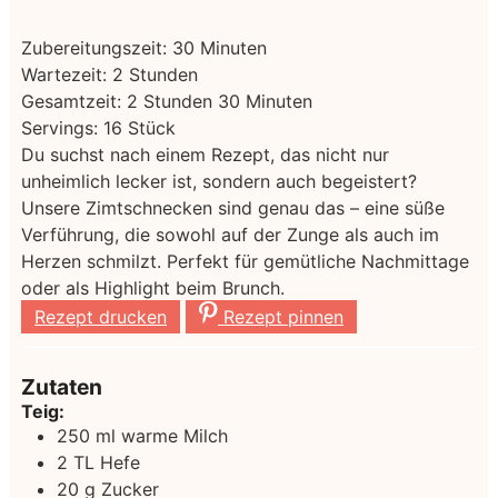
Minuten
Zubereitungszeit:
30
Minuten
Stunden
Wartezeit:
2
Stunden
Stunden
Minuten
Gesamtzeit:
2
Stunden
30
Minuten
Servings:
16
Stück
Du suchst nach einem Rezept, das nicht nur
unheimlich lecker ist, sondern auch begeistert?
Unsere Zimtschnecken sind genau das – eine süße
Verführung, die sowohl auf der Zunge als auch im
Herzen schmilzt. Perfekt für gemütliche Nachmittage
oder als Highlight beim Brunch.
Rezept drucken
Rezept pinnen
Zutaten
Teig:
250
ml
warme Milch
2
TL Hefe
20
g
Zucker